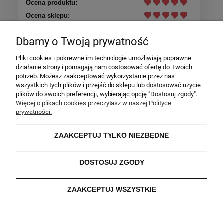
Ocena produktu:
Ocena sklepu:
Ocena dostawy:
Dbamy o Twoją prywatność
Dodatkowy komentarz:
Bransoletka dokładnie taka jak miała być. Wysyłka
Pliki cookies i pokrewne im technologie umożliwiają poprawne
ekspresowa.
działanie strony i pomagają nam dostosować ofertę do Twoich
potrzeb. Możesz zaakceptować wykorzystanie przez nas
wszystkich tych plików i przejść do sklepu lub dostosować użycie
Więcej opinii
plików do swoich preferencji, wybierając opcję "Dostosuj zgody".
Więcej o plikach cookies przeczytasz w naszej Polityce
prywatności.
ZAKUPY
ZAAKCEPTUJ TYLKO NIEZBĘDNE
INFORMACJE
DOSTOSUJ ZGODY
POCZYTAJ
ZAAKCEPTUJ WSZYSTKIE
O NAS