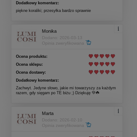
Dodatkowy komentarz:
piękne koraliki; przesyłka bardzo sprawnie
Monika
Dodano: 2026-03-13
Opinia zweryfikowana
Ocena produktu:
Ocena sklepu:
Ocena dostawy:
Dodatkowy komentarz:
Zachwyt. Jedyne słowo, jakie mi towarzyszy za każdym
razem, gdy sięgam po TE biżu ;) Dziękuję 💚☘️
Marta
Dodano: 2026-02-10
Opinia zweryfikowana