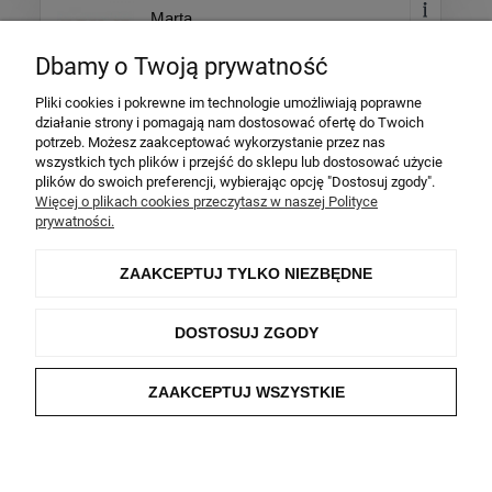
Marta
Dodano: 2026-02-10
Dbamy o Twoją prywatność
Opinia zweryfikowana
Pliki cookies i pokrewne im technologie umożliwiają poprawne
Ocena produktu:
działanie strony i pomagają nam dostosować ofertę do Twoich
Ocena sklepu:
potrzeb. Możesz zaakceptować wykorzystanie przez nas
wszystkich tych plików i przejść do sklepu lub dostosować użycie
Ocena dostawy:
plików do swoich preferencji, wybierając opcję "Dostosuj zgody".
Dodatkowy komentarz:
Więcej o plikach cookies przeczytasz w naszej Polityce
prywatności.
Bransoletka dokładnie taka jak miała być. Wysyłka
ekspresowa.
ZAAKCEPTUJ TYLKO NIEZBĘDNE
Więcej opinii
DOSTOSUJ ZGODY
ZAKUPY
ZAAKCEPTUJ WSZYSTKIE
INFORMACJE
POCZYTAJ