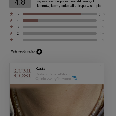
4.8
są wystawione przez zweryfikowanych
klientów, którzy dokonali zakupu w sklepie.
5
(19)
4
(5)
3
(0)
2
(0)
1
(0)
Kasia
Dodano: 2025-04-28
Opinia zweryfikowana