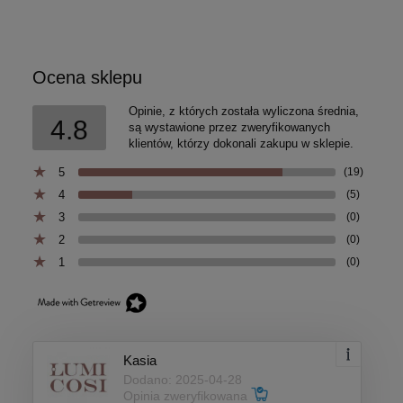
Ocena sklepu
Opinie, z których została wyliczona średnia,
4.8
są wystawione przez zweryfikowanych
klientów, którzy dokonali zakupu w sklepie.
5
(19)
4
(5)
3
(0)
2
(0)
1
(0)
Kasia
Dodano: 2025-04-28
Opinia zweryfikowana