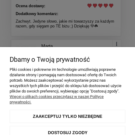
Ocena dostawy:
Dodatkowy komentarz:
Zachwyt. Jedyne słowo, jakie mi towarzyszy za każdym
razem, gdy sięgam po TE biżu ;) Dziękuję 💚☘️
Marta
Dodano: 2026-02-10
Dbamy o Twoją prywatność
Opinia zweryfikowana
Pliki cookies i pokrewne im technologie umożliwiają poprawne
Ocena produktu:
działanie strony i pomagają nam dostosować ofertę do Twoich
Ocena sklepu:
potrzeb. Możesz zaakceptować wykorzystanie przez nas
wszystkich tych plików i przejść do sklepu lub dostosować użycie
Ocena dostawy:
plików do swoich preferencji, wybierając opcję "Dostosuj zgody".
Dodatkowy komentarz:
Więcej o plikach cookies przeczytasz w naszej Polityce
prywatności.
Bransoletka dokładnie taka jak miała być. Wysyłka
ekspresowa.
ZAAKCEPTUJ TYLKO NIEZBĘDNE
Więcej opinii
DOSTOSUJ ZGODY