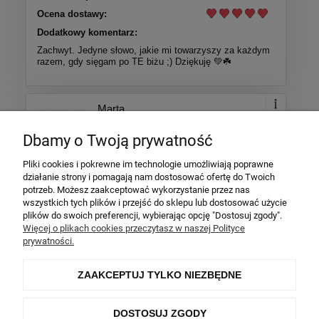
Ocena dostawy:
Dodatkowy komentarz:
Zachwyt. Jedyne słowo, jakie mi towarzyszy za każdym
razem, gdy sięgam po TE biżu ;) Dziękuję 💚☘️
Marta
Dodano: 2026-02-10
Dbamy o Twoją prywatność
Opinia zweryfikowana
Pliki cookies i pokrewne im technologie umożliwiają poprawne
Ocena produktu:
działanie strony i pomagają nam dostosować ofertę do Twoich
Ocena sklepu:
potrzeb. Możesz zaakceptować wykorzystanie przez nas
wszystkich tych plików i przejść do sklepu lub dostosować użycie
Ocena dostawy:
plików do swoich preferencji, wybierając opcję "Dostosuj zgody".
Dodatkowy komentarz:
Więcej o plikach cookies przeczytasz w naszej Polityce
prywatności.
Bransoletka dokładnie taka jak miała być. Wysyłka
ekspresowa.
ZAAKCEPTUJ TYLKO NIEZBĘDNE
Więcej opinii
DOSTOSUJ ZGODY