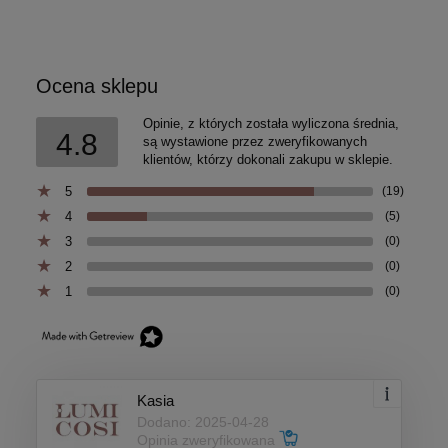
Ocena sklepu
Opinie, z których została wyliczona średnia,
4.8
są wystawione przez zweryfikowanych
klientów, którzy dokonali zakupu w sklepie.
5
(19)
4
(5)
3
(0)
2
(0)
1
(0)
Kasia
Dodano: 2025-04-28
Opinia zweryfikowana