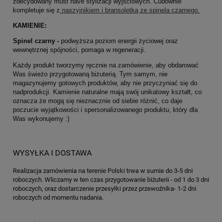
zdecydowany must have stylizacji wyjściowych. Cudownie
kompletuje się z
naszyjnikiem i bransoletką ze spinela czarnego.
KAMIENIE:
Spinel czarny -
podwyższa poziom energii życiowej oraz
wewnętrznej spójności, pomaga w regeneracji.
Każdy produkt tworzymy ręcznie na zamówienie, aby obdarować
Was świeżo przygotowaną biżuterią. Tym samym, nie
magazynujemy gotowych produktów, aby nie przyczyniać się do
nadprodukcji. Kamienie naturalne mają swój unikatowy kształt, co
oznacza że mogą się nieznacznie od siebie różnić, co daje
poczucie wyjątkowości i spersonalizowanego produktu, który dla
Was wykonujemy :)
WYSYŁKA I DOSTAWA
Realizacja zamówienia na terenie Polski trwa w sumie do 3-5 dni
roboczych. Wliczamy w ten czas przygotowanie biżuterii - od 1 do 3 dni
roboczych, oraz dostarczenie przesyłki przez przewoźnika- 1-2 dni
roboczych od momentu nadania.