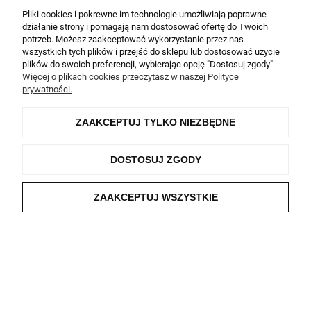
Pliki cookies i pokrewne im technologie umożliwiają poprawne
Ocena produktu:
działanie strony i pomagają nam dostosować ofertę do Twoich
Ocena sklepu:
potrzeb. Możesz zaakceptować wykorzystanie przez nas
wszystkich tych plików i przejść do sklepu lub dostosować użycie
Ocena dostawy:
plików do swoich preferencji, wybierając opcję "Dostosuj zgody".
Dodatkowy komentarz:
Więcej o plikach cookies przeczytasz w naszej Polityce
prywatności.
Piękny naszyjnik, równie piękny jak na zdjęciu, super
kontakt z klientem i wsparcie. Polecam.
ZAAKCEPTUJ TYLKO NIEZBĘDNE
Więcej opinii
DOSTOSUJ ZGODY
ZAKUPY
ZAAKCEPTUJ WSZYSTKIE
INFORMACJE
POCZYTAJ
O NAS