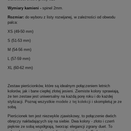
Wymiary kamieni -
spinel 2mm.
Rozmiar:
do wyboru z listy rozwijanej, w zależności od obwodu
palca:
XS (49-50 mm)
S (51-53 mm)
M (54-56 mm)
L (57-59 mm)
XL (60-62 mm)
Zestaw pierścionków, które są idealnym połączeniem letnich
kolorów, jak i barw ciepłej złotej jesieni. Ziemiste kolory sprawiają,
że ten zestaw jest uniwersalny na każdą porę roku i do każdej
stylizacji. Poznaj wszystkie
modele z tej kolekcji
i skompletuj je ze
sobą.
Pierścionek ten jest niezwykle zjawiskowy, to połączenie dwóch
obręczy nakładających się na siebie. Dwa kolory - złoto i czerń
pięknie ze sobą współgrają, tworząc elegancji zgrany duet. To