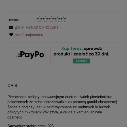
Ocena:
ZAPYTAJ NAS O PRODUKT
poleć znajomemu
OPIS
Pierścionek będący innowacyjnym duetem dwóch pierścionków
połączonych ze sobą nierozerwalnie za pomocą gumki elastycznej.
Jedna z obręczy jest w pełni wykonana ze srebrnych kuleczek
pokrytych mikronami 24k złota, a druga z kamieni spinela
czarnego.
Surowiec:
srebro próby 925