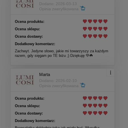
Dodano: 2026-03-13
Opinia zweryfikowana
Ocena produktu:
Ocena sklepu:
Ocena dostawy:
Dodatkowy komentarz:
Zachwyt. Jedyne słowo, jakie mi towarzyszy za każdym
razem, gdy sięgam po TE biżu ;) Dziękuję 💚☘️
Marta
Dodano: 2026-02-10
Opinia zweryfikowana
Ocena produktu:
Ocena sklepu:
Ocena dostawy:
Dodatkowy komentarz:
Bransoletka dokładnie taka jak miała być. Wysyłka