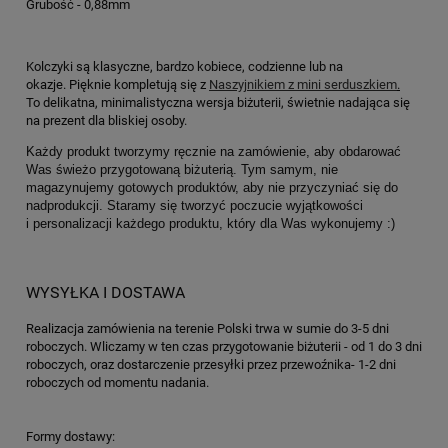
Grubość - 0,88mm
Kolczyki są klasyczne, bardzo kobiece, codzienne lub na
okazje. Pięknie kompletują się z
Naszyjnikiem z mini serduszkiem
.
To delikatna, minimalistyczna wersja biżuterii, świetnie nadająca się
na prezent dla bliskiej osoby.
Każdy produkt tworzymy ręcznie na zamówienie, aby obdarować
Was świeżo przygotowaną biżuterią. Tym samym, nie
magazynujemy gotowych produktów, aby nie przyczyniać się do
nadprodukcji. Staramy się tworzyć poczucie wyjątkowości
i personalizacji każdego produktu, który dla Was wykonujemy :)
WYSYŁKA I DOSTAWA
Realizacja zamówienia na terenie Polski trwa w sumie do 3-5 dni
roboczych. Wliczamy w ten czas przygotowanie biżuterii - od 1 do 3 dni
roboczych, oraz dostarczenie przesyłki przez przewoźnika- 1-2 dni
roboczych od momentu nadania.
Formy dostawy: