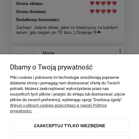
Ocena sklepu:
Ocena dostawy:
Dodatkowy komentarz:
Zachwyt. Jedyne słowo, jakie mi towarzyszy za każdym
razem, gdy sięgam po TE biżu ;) Dziękuję 💚☘️
Marta
Dodano: 2026-02-10
Opinia zweryfikowana
Dbamy o Twoją prywatność
Pliki cookies i pokrewne im technologie umożliwiają poprawne
Ocena produktu:
działanie strony i pomagają nam dostosować ofertę do Twoich
Ocena sklepu:
potrzeb. Możesz zaakceptować wykorzystanie przez nas
wszystkich tych plików i przejść do sklepu lub dostosować użycie
Ocena dostawy:
plików do swoich preferencji, wybierając opcję "Dostosuj zgody".
Dodatkowy komentarz:
Więcej o plikach cookies przeczytasz w naszej Polityce
prywatności.
Bransoletka dokładnie taka jak miała być. Wysyłka
ekspresowa.
ZAAKCEPTUJ TYLKO NIEZBĘDNE
Więcej opinii