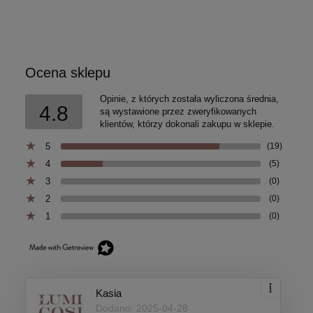
Ocena sklepu
Opinie, z których została wyliczona średnia,
4.8
są wystawione przez zweryfikowanych
klientów, którzy dokonali zakupu w sklepie.
5
(19)
4
(5)
3
(0)
2
(0)
1
(0)
Kasia
Dodano: 2025-04-28