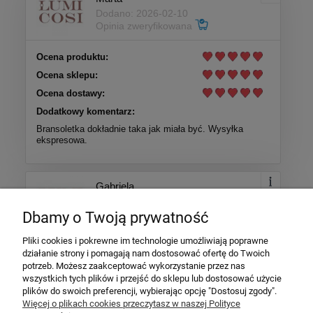
Dodano: 2026-02-10
Opinia zweryfikowana
Ocena produktu:
Ocena sklepu:
Ocena dostawy:
Dodatkowy komentarz:
Bransoletka dokładnie taka jak miała być. Wysyłka
ekspresowa.
Gabriela
Dodano: 2026-01-28
Dbamy o Twoją prywatność
Opinia zweryfikowana
Pliki cookies i pokrewne im technologie umożliwiają poprawne
Ocena produktu:
działanie strony i pomagają nam dostosować ofertę do Twoich
Ocena sklepu:
potrzeb. Możesz zaakceptować wykorzystanie przez nas
wszystkich tych plików i przejść do sklepu lub dostosować użycie
Ocena dostawy:
plików do swoich preferencji, wybierając opcję "Dostosuj zgody".
Dodatkowy komentarz:
Więcej o plikach cookies przeczytasz w naszej Polityce