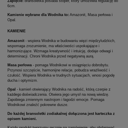
Zapięcie:
bransoletka posiada stoper, który umożliwia regulację do
6cm.
Kamienie wybrane dla Wodnika to:
Amazonit, Masa perłowa i
Opal.
KAMIENIE
Amazonit
-
w
spiera Wodnika w budowaniu więzi międzyludzkich,
wspomaga zrozumienie, ma właściwości uspokajające i
harmonizujące. Wzmaga kreatywność i intuicję, dodaje odwagi i
determinacji.
Chroni Wodnika przed negatywną aurą.
Masa perłowa
- p
omaga Wodnikowi w osiągnięciu dobrobytu.
Przynosi szczęście, harmonijne relacje, pobudza wrażliwość i
czułość. Wspiera Wodnika w trudnych sytuacjach, wnosi pogodę
ducha i optymizm.
Opal
- k
amień otwierający Wodnika na radość, którą czerpie
z
każdego dośw
iadczenia. Otwiera jego umysł na nową wiedzę.
Zapobiega zmiennym nastrojom i łagodzi emocje.
Pomaga
Wodnikowi znaleźć pokrewne dusze.
Do każdej bransoletki zodiakalnej dołączona jest karteczka z
opisem kamieni.
Każdy produkt tworzymy ręcznie na zamówienie, aby obdarować