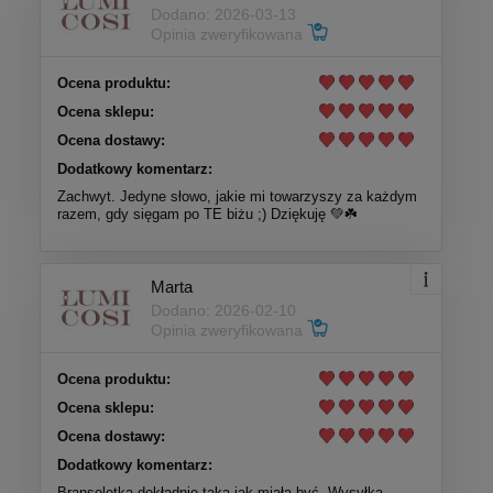
Dodano: 2026-03-13
Opinia zweryfikowana
Ocena produktu:
Ocena sklepu:
Ocena dostawy:
Dodatkowy komentarz:
Zachwyt. Jedyne słowo, jakie mi towarzyszy za każdym
razem, gdy sięgam po TE biżu ;) Dziękuję 💚☘️
Marta
Dodano: 2026-02-10
Opinia zweryfikowana
Ocena produktu:
Ocena sklepu:
Ocena dostawy:
Dodatkowy komentarz:
Bransoletka dokładnie taka jak miała być. Wysyłka