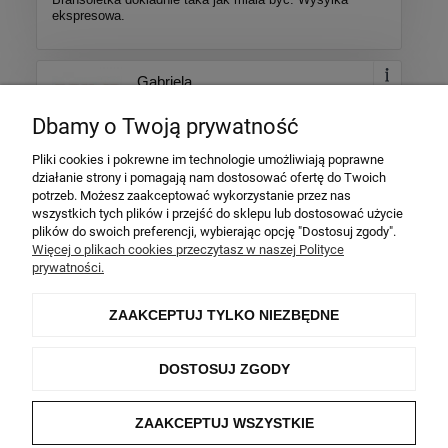
ekspresowa.
Gabriela
Dodano: 2026-01-28
Dbamy o Twoją prywatność
Opinia zweryfikowana
Pliki cookies i pokrewne im technologie umożliwiają poprawne
Ocena produktu:
działanie strony i pomagają nam dostosować ofertę do Twoich
Ocena sklepu:
potrzeb. Możesz zaakceptować wykorzystanie przez nas
wszystkich tych plików i przejść do sklepu lub dostosować użycie
Ocena dostawy:
plików do swoich preferencji, wybierając opcję "Dostosuj zgody".
Dodatkowy komentarz:
Więcej o plikach cookies przeczytasz w naszej Polityce
prywatności.
Piękny naszyjnik, równie piękny jak na zdjęciu, super
kontakt z klientem i wsparcie. Polecam.
ZAAKCEPTUJ TYLKO NIEZBĘDNE
Więcej opinii
DOSTOSUJ ZGODY
ZAKUPY
ZAAKCEPTUJ WSZYSTKIE