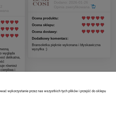
Dodano: 2026-01-26
22
Opinia zweryfikowana
owana
Ocena produktu:
Ocena sklepu:
Ocena dostawy:
Dodatkowy komentarz:
Bransoletka pięknie wykonana i błyskawiczna
erwoną
wysyłka :)
wo wygląda
jest delikatna,
ość
uje również
ierpliwa i
a na każdym
est
, na pewno
wać wykorzystanie przez nas wszystkich tych plików i przejść do sklepu