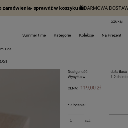
Summer time
Kategorie
Kolekcje
Na Prezent
umi Cosi
OSI
Dostępność:
duża ilość
Wysyłka w:
1-2 dni ro
119,00 zł
CENA:
*
Złocenie:
szt.