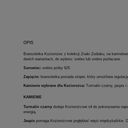
OPIS
Bransoletka Koziorożec z kolekcji Znaki Zodiaku, na karmelow
dwóch wariantach, do wyboru: srebro lub srebro pozłacane.
Surowiec:
srebro próby 925
Zapięcie:
bransoletka posiada stoper, który umożliwia regulac
Kamienie wybrane dla Koziorożca:
Turmalin czarny, jaspis i s
KAMIENIE
Turmalin czarny
d
odaje Koziorożcowi sił do pokonywania na
energią.
Jaspis
pomaga Koziorożcowi pogłębiać więzi międzyludzkie.
D