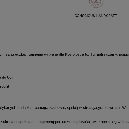
CONSCIOUS HANDCRAFT
ym sznureczku. Kamienie wybrane dla Koziorożca to: Turmalin czarny, jaspis 
ję do 6cm.
ugilit.
potykanych trudności, pomaga zachować spokój w stresujących chwilach.
Wspi
ziała na niego kojąco i regenerująco, uczy cierpliwości, wzmacnia siłę woli 