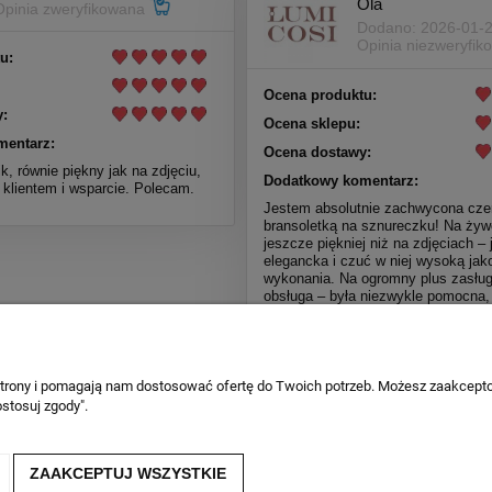
Ola
Opinia zweryfikowana
Dodano: 2026-01-
Opinia niezweryfik
u:
Ocena produktu:
:
Ocena sklepu:
mentarz:
Ocena dostawy:
k, równie piękny jak na zdjęciu,
Dodatkowy komentarz:
 klientem i wsparcie. Polecam.
Jestem absolutnie zachwycona cz
bransoletką na sznureczku! Na ży
jeszcze piękniej niż na zdjęciach – 
elegancka i czuć w niej wysoką jak
wykonania. Na ogromny plus zasług
obsługa – była niezwykle pomocna, c
życzliwa. Czułam się zaopiekowan
etapie zakupu, co dziś nie zawsze j
oczywiste. Z całego serca polecam
wrócę po kolejne zakupy! 💖✨
 strony i pomagają nam dostosować ofertę do Twoich potrzeb. Możesz zaakcepto
stosuj zgody".
Więcej opinii
ZAAKCEPTUJ WSZYSTKIE