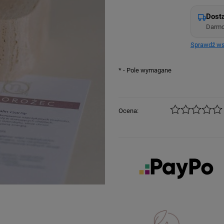
Dost
Darmo
Sprawdź ws
*
- Pole wymagane
Ocena: