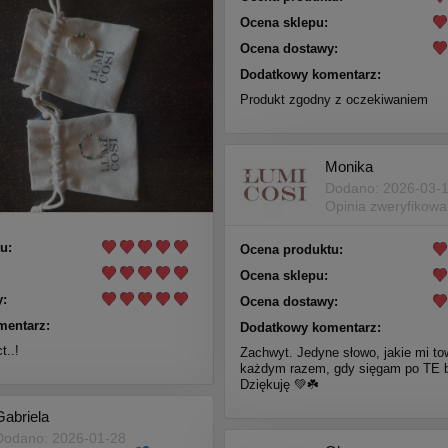
Ocena sklepu:
Ocena dostawy:
Dodatkowy komentarz:
Produkt zgodny z oczekiwaniem
Monika
Dodano: 2026-03-
Opinia zweryfikow
u:
Ocena produktu:
Ocena sklepu:
:
Ocena dostawy:
mentarz:
Dodatkowy komentarz:
t..!
Zachwyt. Jedyne słowo, jakie mi t
każdym razem, gdy sięgam po TE b
Dziękuję 💚☘️
Gabriela
Dodano: 2026-01-28