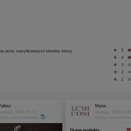
5
one przez zweryfikowanych klientów, którzy
4
3
2
1
Pallavi
Maria
Dodano: 2024-03-14
Dodano: 2026-08-
Opinia zweryfikowana
Opinia zweryfikow
Ocena produktu: