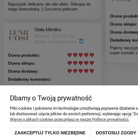
Najszyjnik delikatny ale robi efekt. Dokupię do
niego bransoletkę :) Szczerze polecam.
Ocena produkt
Ocena sklepu:
Stała klientka
Ocena dostawy
Dodano: 2025-07-22
Dodatkowy ko
Opinia zweryfikowana
Piękny naszyjni
super kontakt z
Ocena produktu:
Ocena sklepu:
Ocena dostawy:
Dodatkowy komentarz:
Piękny naszyjnik, szybka dostawa.
Dbamy o Twoją prywatność
Pliki cookies i pokrewne im technologie umożliwiają poprawne działanie
lub dostosować użycie plików do swoich preferencji, wybierając opcję "Do
Więcej o plikach cookies przeczytasz w naszej Polityce prywatności.
ZAAKCEPTUJ TYLKO NIEZBĘDNE
DOSTOSUJ ZGODY