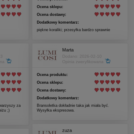
Ocena sklepu:
Ocena dostawy:
Dodatkowy komentarz:
piękne koraliki; przesyłka bardzo sprawnie
Marta
13
Dodano: 2026-02-10
ana
Opinia zweryfikowana
Ocena produktu:
Ocena sklepu:
Ocena dostawy:
Dodatkowy komentarz:
owarzyszy za
Bransoletka dokładnie taka jak miała być.
iżu ;)
Wysyłka ekspresowa.
zuza