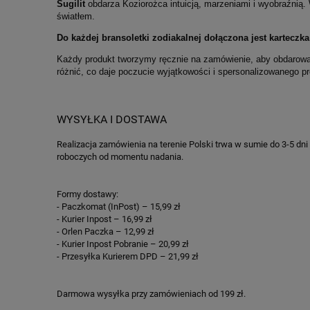
Sugilit
o
bdarza Koziorożca intuicją, marzeniami i wyobraźnią.
światłem.
Do każdej bransoletki zodiakalnej dołączona jest karteczk
Każdy produkt tworzymy ręcznie na zamówienie, aby obdarować
różnić, co daje poczucie wyjątkowości i spersonalizowanego p
WYSYŁKA I DOSTAWA
Realizacja zamówienia na terenie Polski trwa w sumie do 3-5 dni 
roboczych od momentu nadania.
Formy dostawy:
- Paczkomat (InPost) – 15,99 zł
- Kurier Inpost – 16,99 zł
- Orlen Paczka – 12,99 zł
- Kurier Inpost Pobranie – 20,99 zł
- Przesyłka Kurierem DPD – 21,99 zł
Darmowa wysyłka przy zamówieniach od 199 zł.