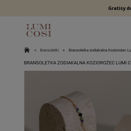
»
»
Bransoletki
Bransoletka zodiakalna Koziorożec L
BRANSOLETKA ZODIAKALNA KOZIOROŻEC LUMI C