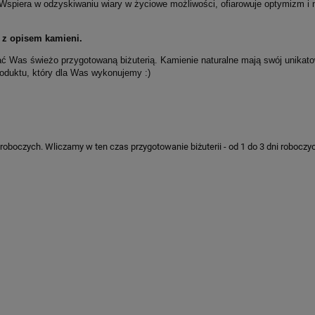
Wspiera w odzyskiwaniu wiary w życiowe możliwości,
ofiarowuje optymizm i 
a z opisem kamieni.
 Was świeżo przygotowaną biżuterią. Kamienie naturalne mają swój unikatow
roduktu, który dla Was wykonujemy :)
roboczych. Wliczamy w ten czas przygotowanie biżuterii - od 1 do 3 dni roboczyc