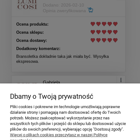
Dodano: 2026-02-10
Opinia zweryfikowana
Ocena produktu:
Ocena sklepu:
Ocena dostawy:
Dodatkowy komentarz:
Bransoletka dokładnie taka jak miała być. Wysyłka
ekspresowa.
Gabriela
Dodano: 2026-01-28
Opinia zweryfikowana
Dbamy o Twoją prywatność
Pliki cookies i pokrewne im technologie umożliwiają poprawne
Ocena produktu:
działanie strony i pomagają nam dostosować ofertę do Twoich
Ocena sklepu:
potrzeb. Możesz zaakceptować wykorzystanie przez nas
wszystkich tych plików i przejść do sklepu lub dostosować użycie
Ocena dostawy:
plików do swoich preferencji, wybierając opcję "Dostosuj zgody".
Dodatkowy komentarz:
Więcej o plikach cookies przeczytasz w naszej Polityce