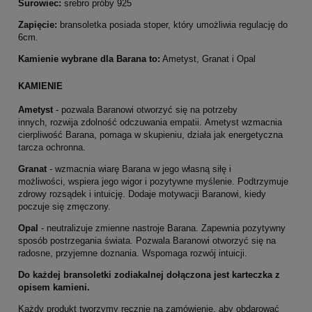
Surowiec:
srebro próby 925
Zapięcie:
bransoletka posiada stoper, który umożliwia regulację do
6cm.
Kamienie wybrane dla Barana to:
Ametyst, Granat i Opal
KAMIENIE
Ametyst
- p
ozwala Baranowi otworzyć się na potrzeby
innych,
rozwija zdolność odczuwania empatii.
Ametyst wzmacnia
cierpliwość Barana, pomaga w skupieniu, działa jak energetyczna
tarcza ochronna.
Granat
- w
zmacnia wiarę Barana w jego własną siłę i
możliwości,
wspiera jego wigor i pozytywne myślenie.
Podtrzymuje
zdrowy rozsądek i intuicję.
Dodaje motywacji Baranowi, kiedy
poczuje się zmęczony.
Opal
- n
eutralizuje zmienne nastroje Barana.
Zapewnia pozytywny
sposób postrzegania świata.
Pozwala Baranowi otworzyć się na
radosne, przyjemne doznania.
Wspomaga rozwój intuicji.
Do każdej bransoletki zodiakalnej dołączona jest karteczka z
opisem kamieni.
Każdy produkt tworzymy ręcznie na zamówienie, aby obdarować